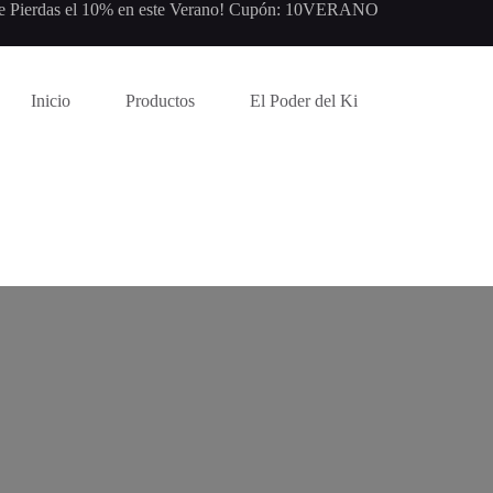
e Pierdas el 10% en este Verano! Cupón: 10VERANO
Inicio
Productos
El Poder del Ki