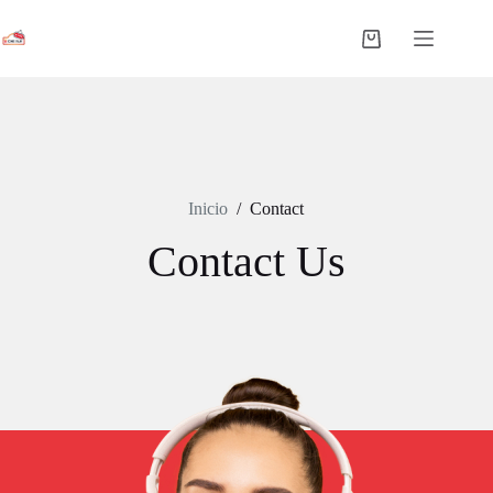
Saltar
al
Shopping
contenido
cart
Inicio
/
Contact
Contact Us